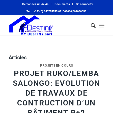
Demandez un dévis
Documents
Se connecter
Tél. : +243(0) 853774745|821062666|892030653
Articles
PROJETS EN COURS
PROJET RUKO/LEMBA
SALONGO: EVOLUTION
DE TRAVAUX DE
CONTRUCTION D’UN
BÂTIMENT R+2