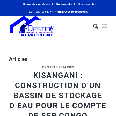
Demandez un dévis
Documents
Se connecter
Tél. : +243(0) 853774745|821062666|892030653
Articles
PROJETS RÉALISÉS
KISANGANI :
CONSTRUCTION D’UN
BASSIN DE STOCKAGE
D’EAU POUR LE COMPTE
DE SEP CONGO