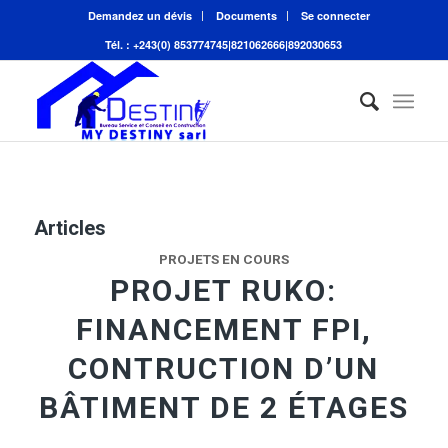
Demandez un dévis
Documents
Se connecter
Tél. : +243(0) 853774745|821062666|892030653
Articles
PROJETS EN COURS
PROJET RUKO:
FINANCEMENT FPI,
CONTRUCTION D’UN
BÂTIMENT DE 2 ÉTAGES